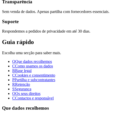
Transparência
Sem venda de dados. Apenas partilha com fornecedores essenciais.
Suporte
Respondemos a pedidos de privacidade em até 30 dias.
Guia rápido
Escolha uma secção para saber mais.
Q
Que dados recolhemos
C
Como usamos os dados
B
Base legal
C
Cookies e consentimento
P
Partilha e subcontratantes
R
Retenção
S
Segurança
O
Os seus direitos
C
Contactos e responsável
Que dados recolhemos