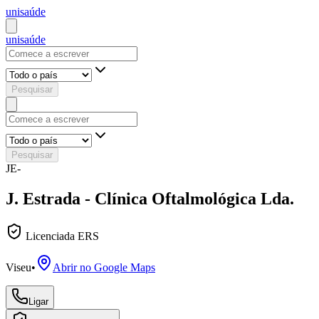
uni
saúde
uni
saúde
Pesquisar
Pesquisar
JE-
J. Estrada - Clínica Oftalmológica Lda.
Licenciada ERS
Viseu
•
Abrir no Google Maps
Ligar