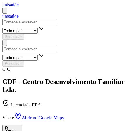
uni
saúde
uni
saúde
Pesquisar
Pesquisar
C-C
CDF - Centro Desenvolvimento Familiar
Lda.
Licenciada ERS
Viseu
•
Abrir no Google Maps