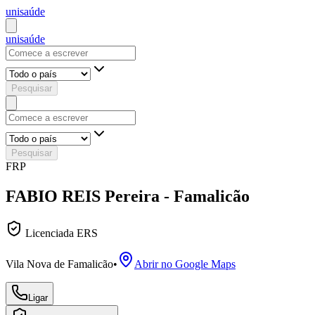
uni
saúde
uni
saúde
Pesquisar
Pesquisar
FRP
FABIO REIS Pereira - Famalicão
Licenciada ERS
Vila Nova de Famalicão
•
Abrir no Google Maps
Ligar