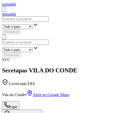
uni
saúde
uni
saúde
Pesquisar
Pesquisar
SVC
Seretapas VILA DO CONDE
Licenciada ERS
Vila do Conde
•
Abrir no Google Maps
Ligar