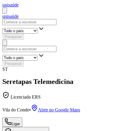
uni
saúde
uni
saúde
Pesquisar
Pesquisar
ST
Seretapas Telemedicina
Licenciada ERS
Vila do Conde
•
Abrir no Google Maps
Ligar