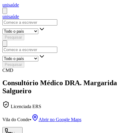
uni
saúde
uni
saúde
Pesquisar
Pesquisar
CMD
Consultório Médico DRA. Margarida
Salgueiro
Licenciada ERS
Vila do Conde
•
Abrir no Google Maps