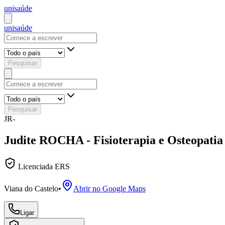
uni
saúde
uni
saúde
Pesquisar
Pesquisar
JR-
Judite ROCHA - Fisioterapia e Osteopatia
Licenciada ERS
Viana do Castelo
•
Abrir no Google Maps
Ligar