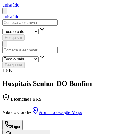
uni
saúde
uni
saúde
Pesquisar
Pesquisar
HSB
Hospitais Senhor DO Bonfim
Licenciada ERS
Vila do Conde
•
Abrir no Google Maps
Ligar