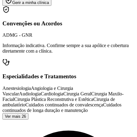
Gerir a minha clínica
Convenções ou Acordos
ADMG - GNR
Informação indicativa. Confirme sempre a sua apólice e cobertura
diretamente com a clínica.
Especialidades e Tratamentos
Anestesiologia
Angiologia e Cirurgia
Vascular
Audiologia
Cardiologia
Cirurgia Geral
Cirurgia Maxilo-
Facial
Cirurgia Plástica Reconstrutiva e Estética
Cirurgia de
ambulatório
Cuidados continuados de convalescença
Cuidados
continuados de longa duração e manutenção
Ver mais 26