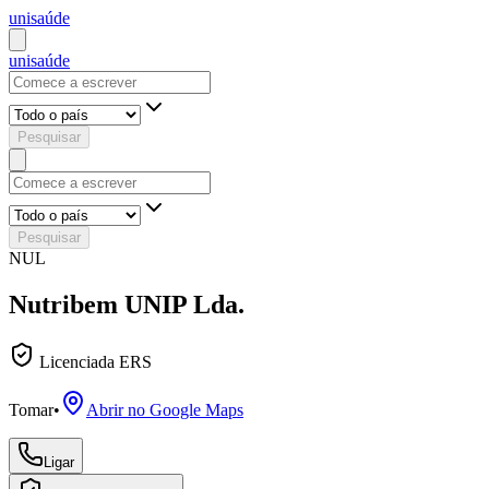
uni
saúde
uni
saúde
Pesquisar
Pesquisar
NUL
Nutribem UNIP Lda.
Licenciada ERS
Tomar
•
Abrir no Google Maps
Ligar