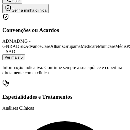
Ligar
Gerir a minha clínica
Convenções ou Acordos
ADM
ADMG -
GNR
ADSE
AdvanceCare
Allianz
Grupama
Medicare
Multicare
Médis
P
– SAD
Ver mais 5
Informação indicativa. Confirme sempre a sua apólice e cobertura
diretamente com a clínica.
Especialidades e Tratamentos
Análises Clínicas