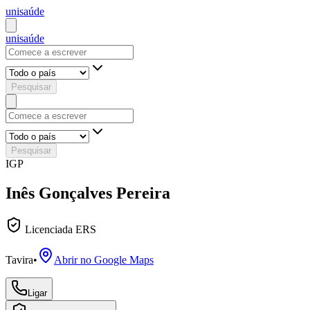
uni
saúde
uni
saúde
Pesquisar
Pesquisar
IGP
Inês Gonçalves Pereira
Licenciada ERS
Tavira
•
Abrir no Google Maps
Ligar