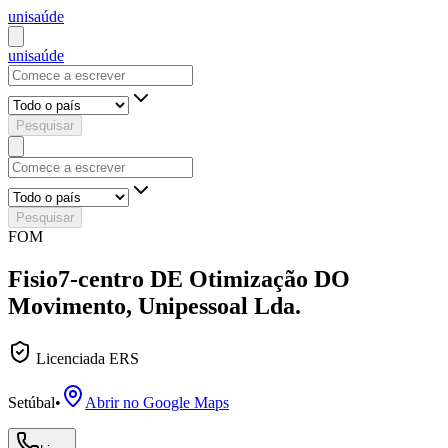
uni
saúde
uni
saúde
Pesquisar
Pesquisar
FOM
Fisio7-centro DE Otimização DO
Movimento, Unipessoal Lda.
Licenciada ERS
Setúbal
•
Abrir no Google Maps