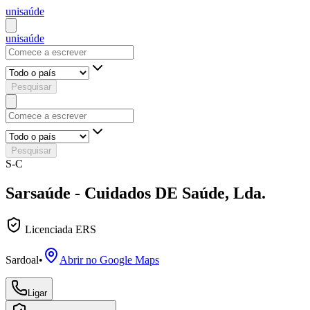
uni
saúde
uni
saúde
Pesquisar
Pesquisar
S-C
Sarsaúde - Cuidados DE Saúde, Lda.
Licenciada ERS
Sardoal
•
Abrir no Google Maps
Ligar