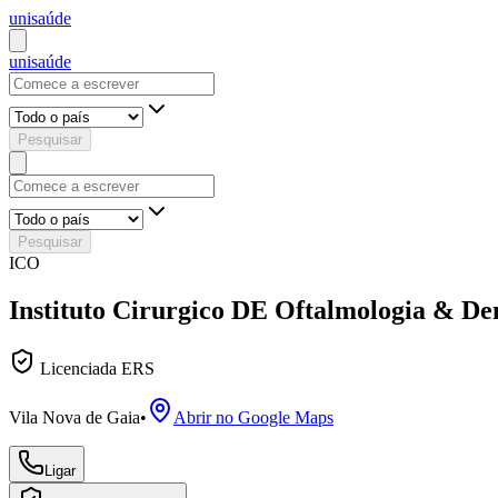
uni
saúde
uni
saúde
Pesquisar
Pesquisar
ICO
Instituto Cirurgico DE Oftalmologia & De
Licenciada ERS
Vila Nova de Gaia
•
Abrir no Google Maps
Ligar