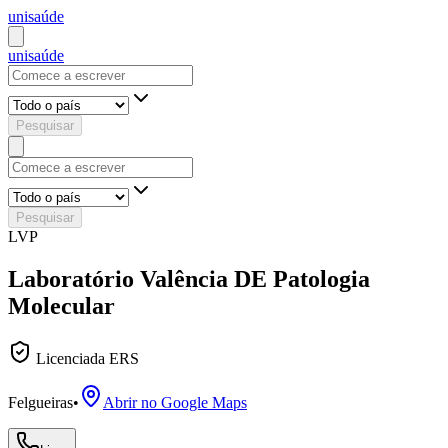
uni
saúde
uni
saúde
Pesquisar
Pesquisar
LVP
Laboratório Valência DE Patologia
Molecular
Licenciada ERS
Felgueiras
•
Abrir no Google Maps