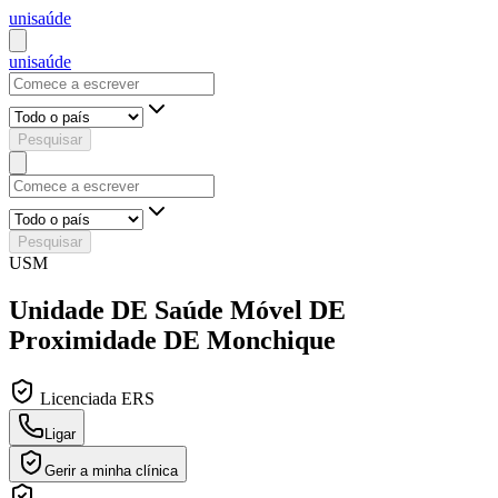
uni
saúde
uni
saúde
Pesquisar
Pesquisar
USM
Unidade DE Saúde Móvel DE
Proximidade DE Monchique
Licenciada ERS
Ligar
Gerir a minha clínica