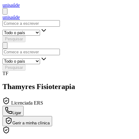
uni
saúde
uni
saúde
Pesquisar
Pesquisar
TF
Thamyres Fisioterapia
Licenciada ERS
Ligar
Gerir a minha clínica