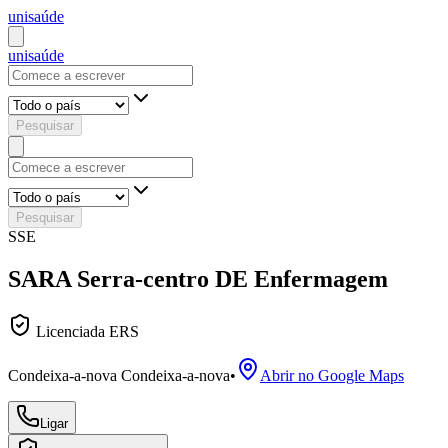
uni
saúde
uni
saúde
Pesquisar
Pesquisar
SSE
SARA Serra-centro DE Enfermagem
Licenciada ERS
Condeixa-a-nova Condeixa-a-nova
•
Abrir no Google Maps
Ligar