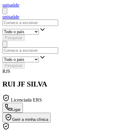
uni
saúde
uni
saúde
Pesquisar
Pesquisar
RJS
RUI JF SILVA
Licenciada ERS
Ligar
Gerir a minha clínica