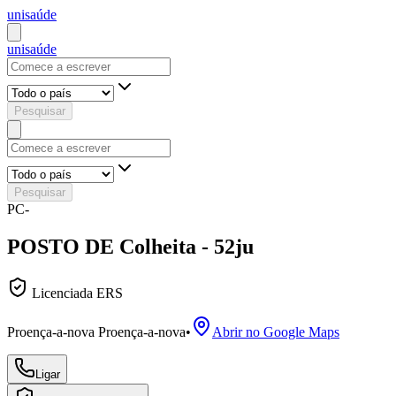
uni
saúde
uni
saúde
Pesquisar
Pesquisar
PC-
POSTO DE Colheita - 52ju
Licenciada ERS
Proença-a-nova Proença-a-nova
•
Abrir no Google Maps
Ligar