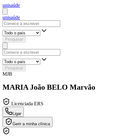
uni
saúde
uni
saúde
Pesquisar
Pesquisar
MJB
MARIA João BELO Marvão
Licenciada ERS
Ligar
Gerir a minha clínica