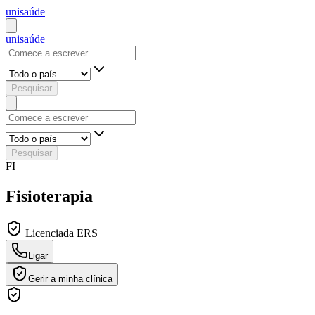
uni
saúde
uni
saúde
Pesquisar
Pesquisar
FI
Fisioterapia
Licenciada ERS
Ligar
Gerir a minha clínica