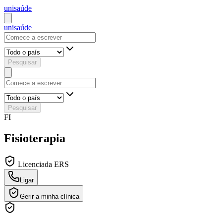
uni
saúde
uni
saúde
Pesquisar
Pesquisar
FI
Fisioterapia
Licenciada ERS
Ligar
Gerir a minha clínica