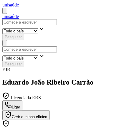
uni
saúde
uni
saúde
Pesquisar
Pesquisar
EJR
Eduardo João Ribeiro Carrão
Licenciada ERS
Ligar
Gerir a minha clínica