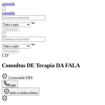
uni
saúde
uni
saúde
Pesquisar
Pesquisar
CTF
Consultas DE Terapia DA FALA
Licenciada ERS
Ligar
Gerir a minha clínica