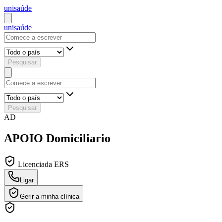
uni
saúde
uni
saúde
Pesquisar
Pesquisar
AD
APOIO Domiciliario
Licenciada ERS
Ligar
Gerir a minha clínica