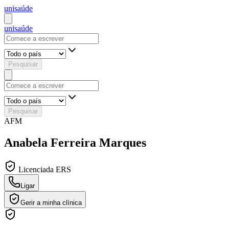
uni
saúde
uni
saúde
Pesquisar
Pesquisar
AFM
Anabela Ferreira Marques
Licenciada ERS
Ligar
Gerir a minha clínica