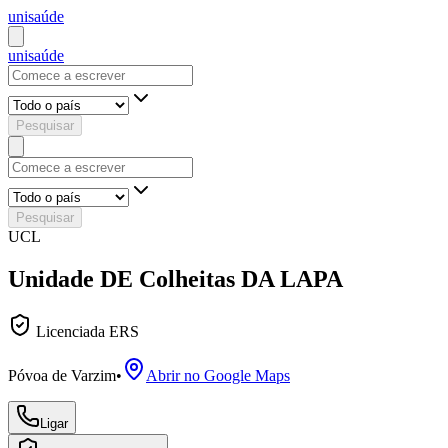
uni
saúde
uni
saúde
Pesquisar
Pesquisar
UCL
Unidade DE Colheitas DA LAPA
Licenciada ERS
Póvoa de Varzim
•
Abrir no Google Maps
Ligar