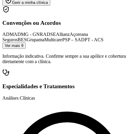
Gerir a minha clínica
Convenções ou Acordos
ADM
ADMG - GNR
ADSE
Allianz
Açoreana
Seguros
BES
Grupama
Multicare
PSP – SAD
PT - ACS
Ver mais 9
Informação indicativa. Confirme sempre a sua apólice e cobertura
diretamente com a clínica.
Especialidades e Tratamentos
Análises Clínicas