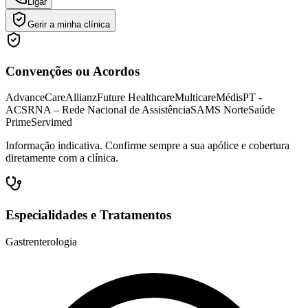
Ligar
Gerir a minha clínica
Convenções ou Acordos
AdvanceCare
Allianz
Future Healthcare
Multicare
Médis
PT -
ACS
RNA – Rede Nacional de Assistência
SAMS Norte
Saúde
Prime
Servimed
Informação indicativa. Confirme sempre a sua apólice e cobertura
diretamente com a clínica.
Especialidades e Tratamentos
Gastrenterologia