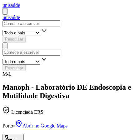
uni
saúde
uni
saúde
Pesquisar
Pesquisar
M-L
Manoph - Laboratório DE Endoscopia e
Motilidade Digestiva
Licenciada ERS
Porto
•
Abrir no Google Maps