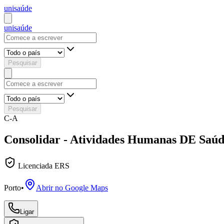
uni
saúde
uni
saúde
Pesquisar
Pesquisar
C-A
Consolidar - Atividades Humanas DE Saúd
Licenciada ERS
Porto
•
Abrir no Google Maps
Ligar