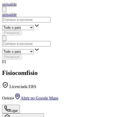
uni
saúde
uni
saúde
Pesquisar
Pesquisar
FI
Fisiocomfisio
Licenciada ERS
Oeiras
•
Abrir no Google Maps
Ligar