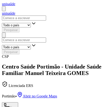
uni
saúde
uni
saúde
Pesquisar
Pesquisar
CSP
Centro Saúde Portimão - Unidade Saúde
Familiar Manuel Teixeira GOMES
Licenciada ERS
Portimão
•
Abrir no Google Maps