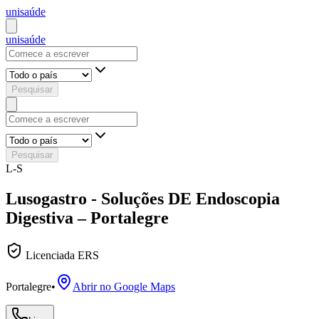
uni
saúde
uni
saúde
Pesquisar
Pesquisar
L-S
Lusogastro - Soluções DE Endoscopia
Digestiva – Portalegre
Licenciada ERS
Portalegre
•
Abrir no Google Maps