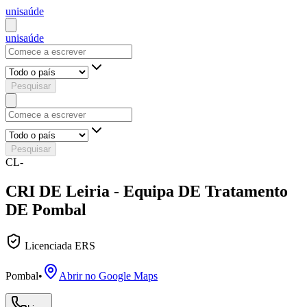
uni
saúde
uni
saúde
Pesquisar
Pesquisar
CL-
CRI DE Leiria - Equipa DE Tratamento
DE Pombal
Licenciada ERS
Pombal
•
Abrir no Google Maps