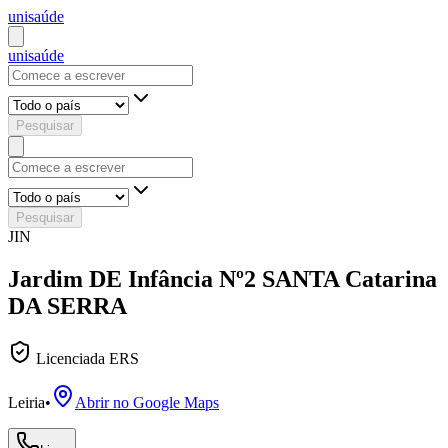
uni
saúde
uni
saúde
Pesquisar
Pesquisar
JIN
Jardim DE Infância Nº2 SANTA Catarina
DA SERRA
Licenciada ERS
Leiria
•
Abrir no Google Maps