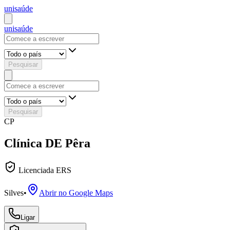
uni
saúde
uni
saúde
Pesquisar
Pesquisar
CP
Clínica DE Pêra
Licenciada ERS
Silves
•
Abrir no Google Maps
Ligar