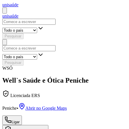
uni
saúde
uni
saúde
Pesquisar
Pesquisar
WSÓ
Well`s Saúde e Ótica Peniche
Licenciada ERS
Peniche
•
Abrir no Google Maps
Ligar