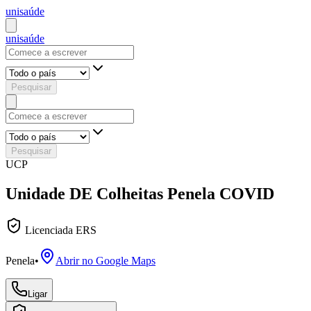
uni
saúde
uni
saúde
Pesquisar
Pesquisar
UCP
Unidade DE Colheitas Penela COVID
Licenciada ERS
Penela
•
Abrir no Google Maps
Ligar