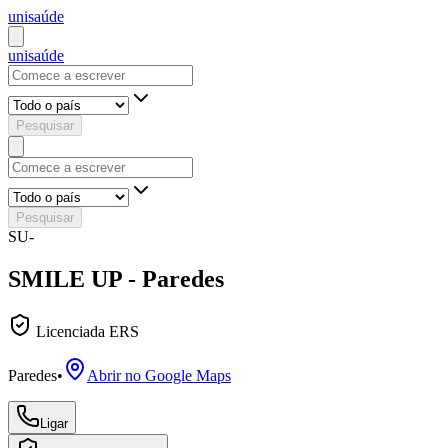
uni
saúde
uni
saúde
Pesquisar
Pesquisar
SU-
SMILE UP - Paredes
Licenciada ERS
Paredes
•
Abrir no Google Maps
Ligar