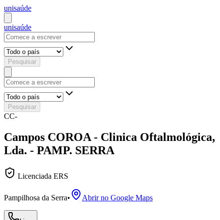
uni
saúde
uni
saúde
Pesquisar
Pesquisar
CC-
Campos COROA - Clinica Oftalmológica,
Lda. - PAMP. SERRA
Licenciada ERS
Pampilhosa da Serra
•
Abrir no Google Maps