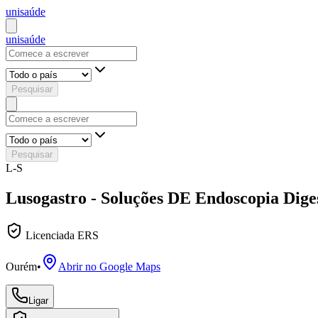
uni
saúde
uni
saúde
Pesquisar
Pesquisar
L-S
Lusogastro - Soluções DE Endoscopia Dig
Licenciada ERS
Ourém
•
Abrir no Google Maps
Ligar