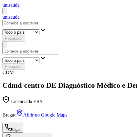
uni
saúde
uni
saúde
Pesquisar
Pesquisar
CDM
Cdmd-centro DE Diagnóstico Médico e Den
Licenciada ERS
Braga
•
Abrir no Google Maps
Ligar