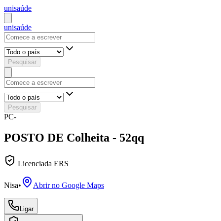
uni
saúde
uni
saúde
Pesquisar
Pesquisar
PC-
POSTO DE Colheita - 52qq
Licenciada ERS
Nisa
•
Abrir no Google Maps
Ligar