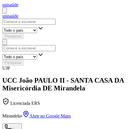
uni
saúde
uni
saúde
Pesquisar
Pesquisar
UJP
UCC João PAULO II - SANTA CASA DA
Misericórdia DE Mirandela
Licenciada ERS
Mirandela
•
Abrir no Google Maps