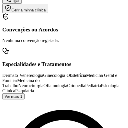
Ligar
Gerir a minha clínica
Convenções ou Acordos
Nenhuma convenção registada.
Especialidades e Tratamentos
Dermato-Venereologia
Ginecologia-Obstetrícia
Medicina Geral e
Familiar
Medicina do
Trabalho
Neurocirurgia
Oftalmologia
Ortopedia
Pediatria
Psicologia
Clínica
Psiquiatria
Ver mais 1