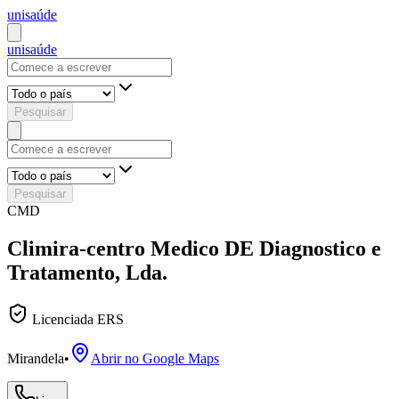
uni
saúde
uni
saúde
Pesquisar
Pesquisar
CMD
Climira-centro Medico DE Diagnostico e
Tratamento, Lda.
Licenciada ERS
Mirandela
•
Abrir no Google Maps