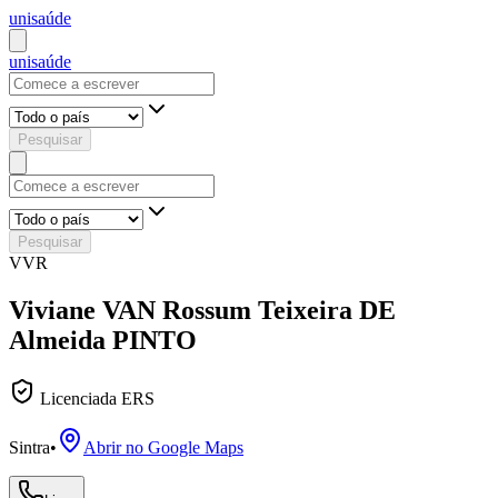
uni
saúde
uni
saúde
Pesquisar
Pesquisar
VVR
Viviane VAN Rossum Teixeira DE
Almeida PINTO
Licenciada ERS
Sintra
•
Abrir no Google Maps