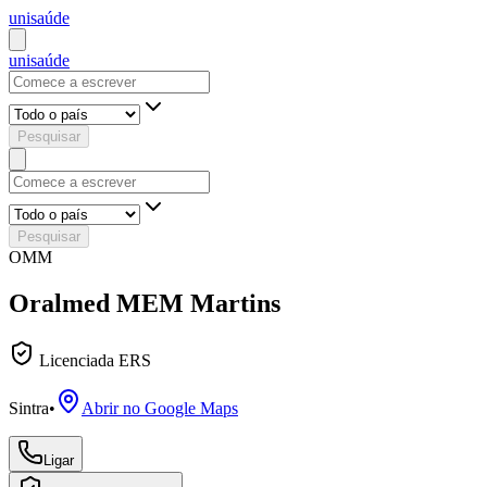
uni
saúde
uni
saúde
Pesquisar
Pesquisar
OMM
Oralmed MEM Martins
Licenciada ERS
Sintra
•
Abrir no Google Maps
Ligar