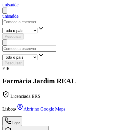
uni
saúde
uni
saúde
Pesquisar
Pesquisar
FJR
Farmácia Jardim REAL
Licenciada ERS
Lisboa
•
Abrir no Google Maps
Ligar