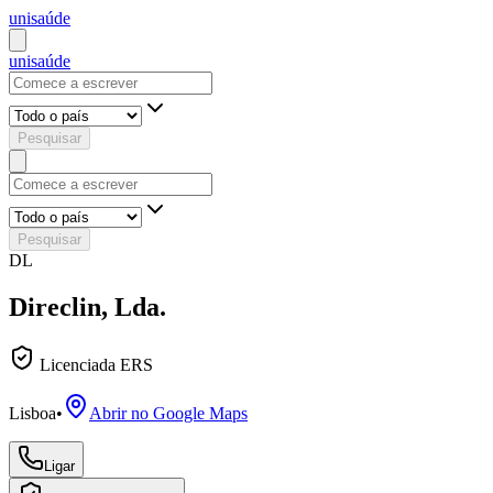
uni
saúde
uni
saúde
Pesquisar
Pesquisar
DL
Direclin, Lda.
Licenciada ERS
Lisboa
•
Abrir no Google Maps
Ligar